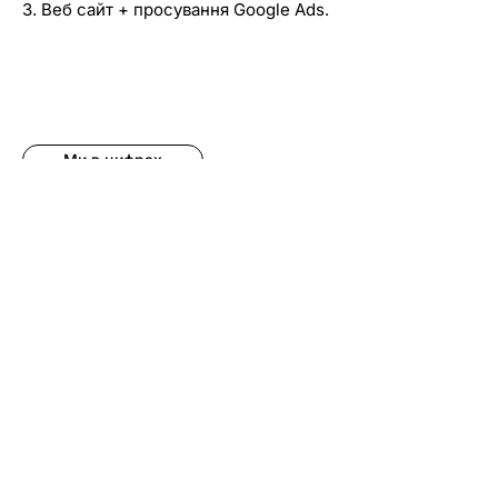
3. Веб сайт + просування Google Ads.
Ми в цифрах
10+
Років досвіду в діджитал
маркетингу.
20+
Фахівців націлених на прибутковість
вашого бізнесу!