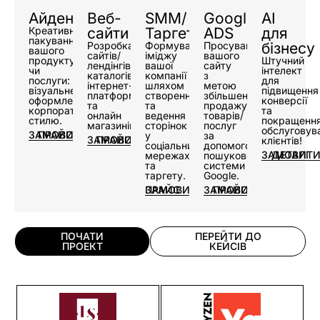
Айдентика
Веб-
SMM/
Google
AI
Креативне
сайти
Таргет
ADS
для
пакування
Розробка
Формування
Просування
бізнесу
вашого
сайтів/
іміджу
вашого
продукту
Штучний
лендінгів/
вашої
сайту
чи
інтелект
каталогів/
компанії
з
послуги:
для
інтернет-
шляхом
метою
візуальне
підвищення
платформ
створення
збільшення
оформлення
конверсії
та
та
продажу
корпоративного
та
онлайн
ведення
товарів/
стилю.
покращенн
магазинів.
сторінок
послуг
обслуговув
ЗАМОВИТИ
ПРАЙС
у
за
ЗАМОВИТИ
ПРАЙС
клієнтів!
соціальних
допомогою
ЗАМОВИТ
ДЕТАЛІ
мережах
пошукової
та
системи
таргету.
Google.
ЗАМОВИТИ
ПРАЙС
ЗАМОВИТИ
ПРАЙС
ПОЧАТИ
ПЕРЕЙТИ ДО
ПРОЕКТ
КЕЙCIВ